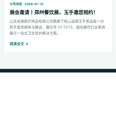
公司动态 · 2026-07-15
展会邀请丨郑州餐饮展，玉手邀您相约！
山东尚维医疗用品有限公司携旗下核心品牌玉手食品级一次
性手套亮相本次展会，展位号 ST-T073，面向餐饮行业客商
展示一站式卫生防护解决方案。
阅读全文 →
山东尚维医疗用品有限公司
以稳定品质、规模制造和快速交付，为全球客户提供可靠的一次性PVC手
套解决方案。