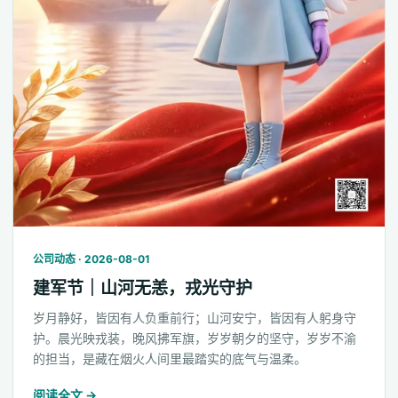
公司动态 · 2026-08-01
建军节｜山河无恙，戎光守护
岁月静好，皆因有人负重前行；山河安宁，皆因有人躬身守
护。晨光映戎装，晚风拂军旗，岁岁朝夕的坚守，岁岁不渝
的担当，是藏在烟火人间里最踏实的底气与温柔。
阅读全文 →